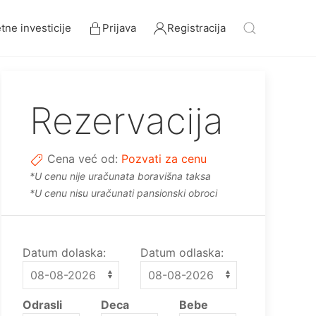
ne investicije
Prijava
Registracija
Rezervacija
Cena već od:
Pozvati za cenu
*U cenu nije uračunata boravišna taksa
*U cenu nisu uračunati pansionski obroci
Datum dolaska:
Datum odlaska:
Odrasli
Deca
Bebe