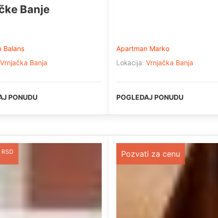
čke Banje
 Balans
Apartman Marko
Vrnjačka Banja
Lokacija:
Vrnjačka Banja
AJ PONUDU
POGLEDAJ PONUDU
RSD
Pozvati za cenu