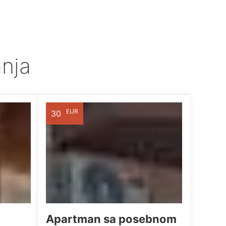
anja
EUR
30
Apartman sa posebnom