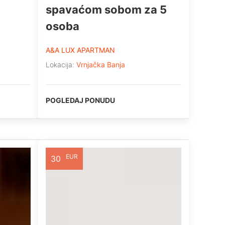
spavaćom sobom za 5
osoba
A&A LUX APARTMAN
Lokacija:
Vrnjačka Banja
POGLEDAJ PONUDU
EUR
30