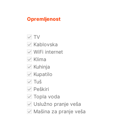
Opremljenost
TV
Kablovska
WiFi internet
Klima
Kuhinja
Kupatilo
Tuš
Peškiri
Topla voda
Uslužno pranje veša
Mašina za pranje veša