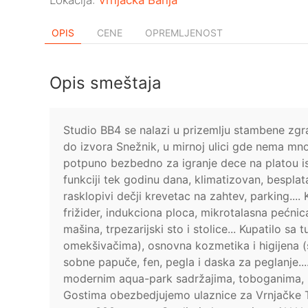
Lokacija:
Vrnjačka Banja
OPIS
CENE
OPREMLJENOST
Opis smeštaja
Studio BB4 se nalazi u prizemlju stambene zg
do izvora Snežnik, u mirnoj ulici gde nema mno
potpuno bezbedno za igranje dece na platou is
funkciji tek godinu dana, klimatizovan, besplata
rasklopivi dečji krevetac na zahtev, parking..
frižider, indukciona ploca, mikrotalasna pećnic
mašina, trpezarijski sto i stolice... Kupatilo s
omekšivačima), osnovna kozmetika i higijena (sa
sobne papuče, fen, pegla i daska za peglanje..
modernim aqua-park sadržajima, toboganima, 
Gostima obezbedjujemo ulaznice za Vrnjačke T