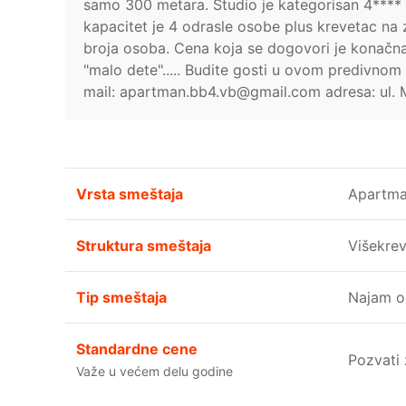
samo 300 metara. Studio je kategorisan 4**** š
kapacitet je 4 odrasle osobe plus krevetac na 
broja osoba. Cena koja se dogovori je konačna,
"malo dete"..... Budite gosti u ovom predivno
mail: apartman.bb4.vb@gmail.com adresa: ul. 
Vrsta smeštaja
Apartm
Struktura smeštaja
Višekrev
Tip smeštaja
Najam o
Standardne cene
Pozvati
Važe u većem delu godine