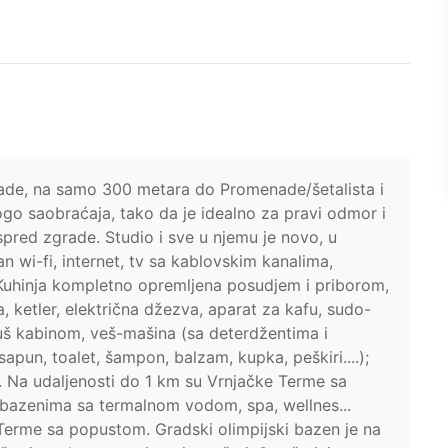
rade, na samo 300 metara do Promenade/šetalista i
go saobraćaja, tako da je idealno za pravi odmor i
pred zgrade. Studio i sve u njemu je novo, u
n wi-fi, internet, tv sa kablovskim kanalima,
.. Kuhinja kompletno opremljena posudjem i priborom,
a, ketler, električna džezva, aparat za kafu, sudo-
a tuš kabinom, veš-mašina (sa deterdžentima i
pun, toalet, šampon, balzam, kupka, peškiri....);
.. Na udaljenosti do 1 km su Vrnjačke Terme sa
bazenima sa termalnom vodom, spa, wellnes...
erme sa popustom. Gradski olimpijski bazen je na