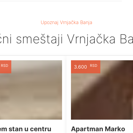
Upoznaj Vrnjačka Banja
čni smeštaji Vrnjačka B
RSD
RSD
3.600
em stan u centru
Apartman Marko