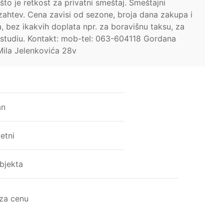
to je retkost za privatni smeštaj. Smeštajni
zahtev. Cena zavisi od sezone, broja dana zakupa i
 bez ikakvih doplata npr. za boravišnu taksu, za
m studiu. Kontakt: mob-tel: 063-604118 Gordana
Mila Jelenkovića 28v
an
etni
bjekta
 za cenu