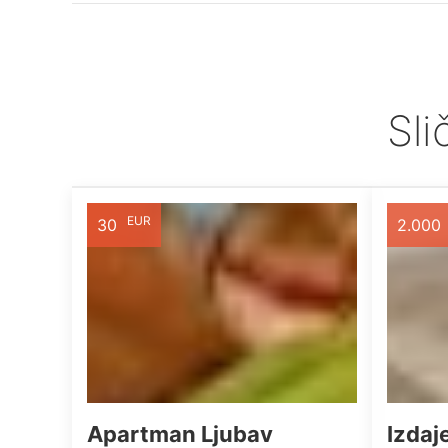
Sli
EUR
30
2.000
Apartman Ljubav
Izdaj