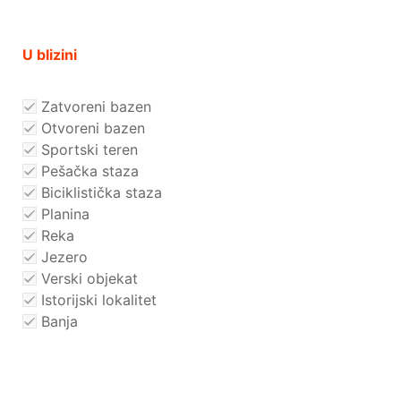
U blizini
Zatvoreni bazen
Otvoreni bazen
Sportski teren
Pešačka staza
Biciklistička staza
Planina
Reka
Jezero
Verski objekat
Istorijski lokalitet
Banja