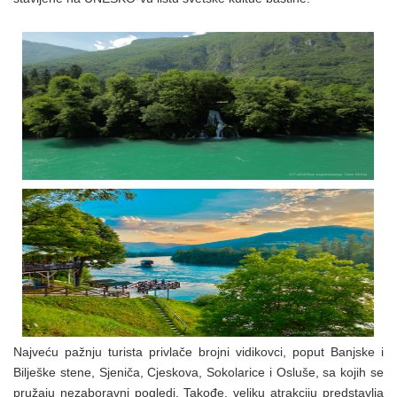
Najveću pažnju turista privlače brojni vidikovci, poput Banjske i
Bilješke stene, Sjeniča, Cjeskova, Sokolarice i Osluše, sa kojih se
pružaju nezaboravni pogledi. Takođe, veliku atrakciju predstavlja