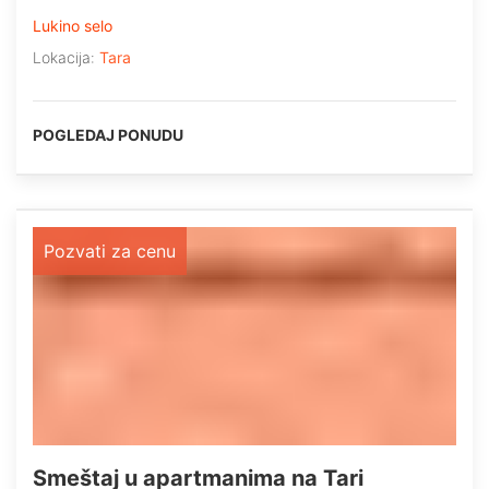
Lukino selo
Lokacija:
Tara
POGLEDAJ PONUDU
Pozvati za cenu
Smeštaj u apartmanima na Tari