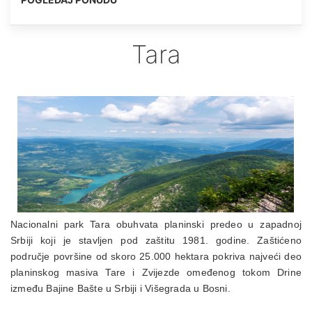
Tara
Nacionalni park Tara obuhvata planinski predeo u zapadnoj
Srbiji koji je stavljen pod zaštitu 1981. godine. Zaštićeno
područje površine od skoro 25.000 hektara pokriva najveći deo
planinskog masiva Tare i Zvijezde omeđenog tokom Drine
između Bajine Bašte u Srbiji i Višegrada u Bosni.