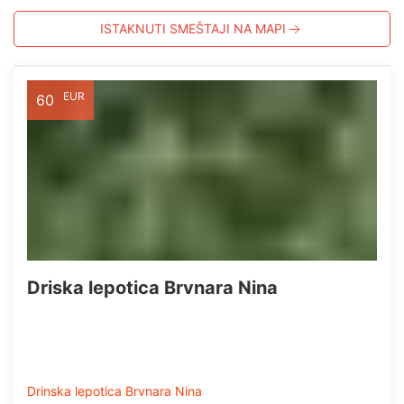
ISTAKNUTI SMEŠTAJI NA MAPI
EUR
60
Driska lepotica Brvnara Nina
Drinska lepotica Brvnara Nina