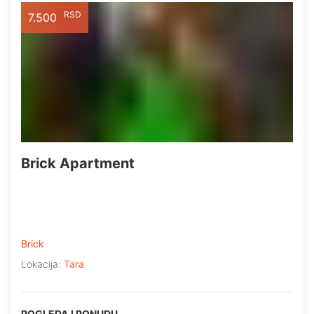
RSD
7.500
Brick Apartment
Brick
Lokacija:
Tara
POGLEDAJ PONUDU