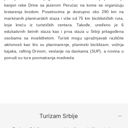
kanjon reke Drine sa jezerom Perućac na kome se organizuju
krstarenja brodom.
Posetiocima je dostupno oko 290 km na
markiranih planinarskih staza i više od 75 km biciklističkih ruta,
koje kreću iz turističkih centara. Takođe, uređeno je 6
edukativnih šetnih staza kao i prva staza u Srbiji prilagođena
osobama sa invaliditetom. Turisti mogu upražnjavati različite
aktivnosti kao što su planinarenje, planinski biciklizam, vožnja
kajaka, rafting Drinom, veslanje na daskama (SUP), a novina u
ponudi su ture posmatranja medveda.
Turizam Srbije