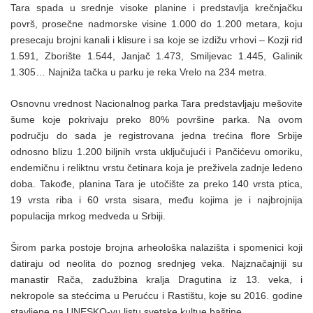
Tara spada u srednje visoke planine i predstavlja krečnjačku
površ, prosečne nadmorske visine 1.000 do 1.200 metara, koju
presecaju brojni kanali i klisure i sa koje se izdižu vrhovi – Kozji rid
1.591, Zborište 1.544, Janjač 1.473, Smiljevac 1.445, Galinik
1.305… Najniža tačka u parku je reka Vrelo na 234 metra.
Osnovnu vrednost Nacionalnog parka Tara predstavljaju mešovite
šume koje pokrivaju preko 80% površine parka. Na ovom
području do sada je registrovana jedna trećina flore Srbije
odnosno blizu 1.200 biljnih vrsta uključujući i Pančićevu omoriku,
endemičnu i reliktnu vrstu četinara koja je preživela zadnje ledeno
doba. Takođe, planina Tara je utočište za preko 140 vrsta ptica,
19 vrsta riba i 60 vrsta sisara, među kojima je i najbrojnija
populacija mrkog medveda u Srbiji.
Širom parka postoje brojna arheološka nalazišta i spomenici koji
datiraju od neolita do poznog srednjeg veka. Najznačajniji su
manastir Rača, zadužbina kralja Dragutina iz 13. veka, i
nekropole sa stećcima u Perućcu i Rastištu, koje su 2016. godine
stavljene na UNESKO-vu listu svetske kultue baštine.