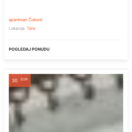
apartman Čolović
Lokacija:
Tara
POGLEDAJ PONUDU
EUR
30