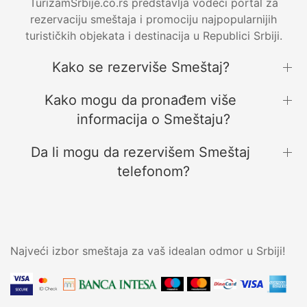
TurizamSrbije.co.rs predstavlja vodeći portal za
rezervaciju smeštaja i promociju najpopularnijih
turističkih objekata i destinacija u Republici Srbiji.
Kako se rezerviše Smeštaj?
Kako mogu da pronađem više
informacija o Smeštaju?
Da li mogu da rezervišem Smeštaj
telefonom?
Najveći izbor smeštaja za vaš idealan odmor u Srbiji!