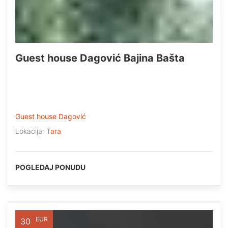
Guest house Dagović Bajina Bašta
Guest house Dagović
Lokacija:
Tara
POGLEDAJ PONUDU
EUR
30