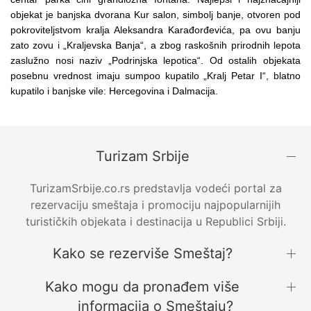
objekat je banjska dvorana Kur salon, simbolj banje, otvoren pod
pokroviteljstvom kralja Aleksandra Karađorđevića, pa ovu banju
zato zovu i „Kraljevska Banja“, a zbog raskošnih prirodnih lepota
zaslužno nosi naziv „Podrinjska lepotica“. Od ostalih objekata
posebnu vrednost imaju sumpoo kupatilo „Kralj Petar I“, blatno
kupatilo i banjske vile: Hercegovina i Dalmacija.
Turizam Srbije
TurizamSrbije.co.rs predstavlja vodeći portal za
rezervaciju smeštaja i promociju najpopularnijih
turističkih objekata i destinacija u Republici Srbiji.
Kako se rezerviše Smeštaj?
Kako mogu da pronađem više
informacija o Smeštaju?