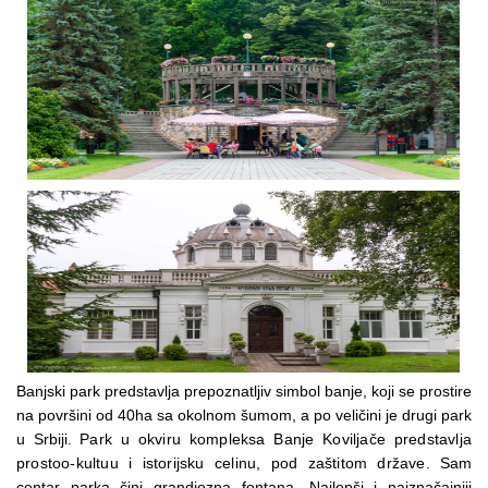
Banjski park predstavlja prepoznatljiv simbol banje, koji se prostire
na površini od 40ha sa okolnom šumom, a po veličini je drugi park
u Srbiji.
Park u okviru kompleksa Banje Koviljače predstavlja
prostoo-kultuu i istorijsku celinu, pod zaštitom države.
Sam
centar parka čini grandiozna fontana. Najlepši i najznačajniji