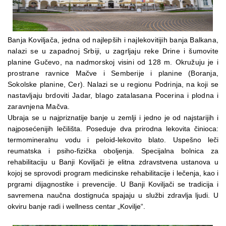
Banja Koviljača, jedna od najlepših i najlekovitijih banja Balkana,
nalazi se u zapadnoj Srbiji, u zagrljaju reke Drine i šumovite
planine Gučevo, na nadmorskoj visini od 128 m. Okružuju je i
prostrane ravnice Mačve i Semberije i planine (Boranja,
Sokolske planine, Cer). Nalazi se u regionu Podrinja, na koji se
nastavljaju brdoviti Jadar, blago zatalasana Pocerina i plodna i
zaravnjena Mačva.
Ubraja se u najpriznatije banje u zemlji i jedno je od najstarijih i
najposećenijih lečilišta. Poseduje dva prirodna lekovita činioca:
termomineralnu vodu i peloid-lekovito blato. Uspešno leči
reumatska i psiho-fizička oboljenja. Specijalna bolnica za
rehabilitaciju u Banji Koviljači je elitna zdravstvena ustanova u
kojoj se sprovodi program medicinske rehabilitacije i lečenja, kao i
prgrami dijagnostike i prevencije. U Banji Koviljači se tradicija i
savremena naučna dostignuća spajaju u službi zdravlja ljudi. U
okviru banje radi i wellness centar „Kovilje“.