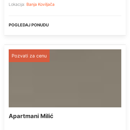
Lokacija:
Banja Koviljača
POGLEDAJ PONUDU
Pozvati za cenu
Apartmani Milić