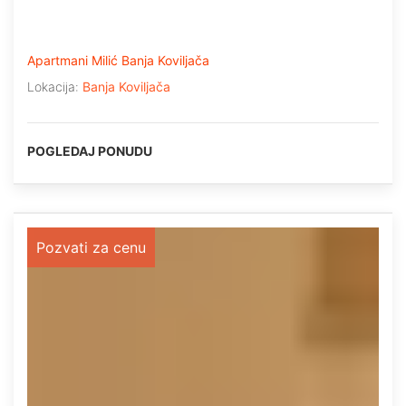
Apartmani Milić Banja Koviljača
Lokacija:
Banja Koviljača
POGLEDAJ PONUDU
Pozvati za cenu