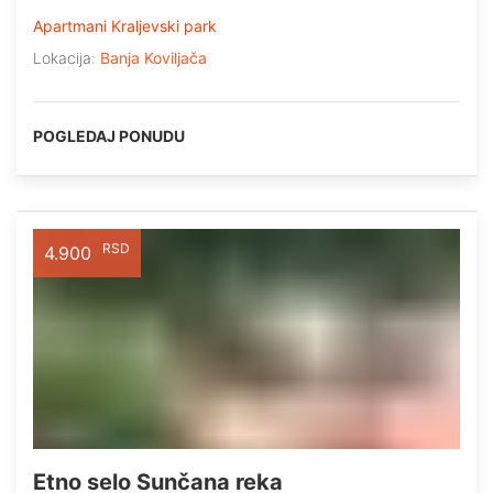
Apartmani Kraljevski park
Lokacija:
Banja Koviljača
POGLEDAJ PONUDU
RSD
4.900
Etno selo Sunčana reka