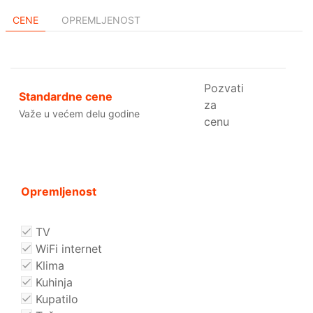
CENE
OPREMLJENOST
Pozvati
Standardne cene
za
Važe u većem delu godine
cenu
Opremljenost
TV
WiFi internet
Klima
Kuhinja
Kupatilo