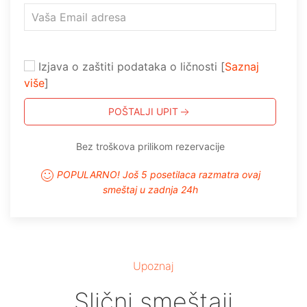
Izjava o zaštiti podataka o ličnosti [
Saznaj
više
]
POŠTALJI UPIT
Bez troškova prilikom rezervacije
POPULARNO! Još 5 posetilaca razmatra ovaj
smeštaj u zadnja 24h
Upoznaj
Slični smeštaji