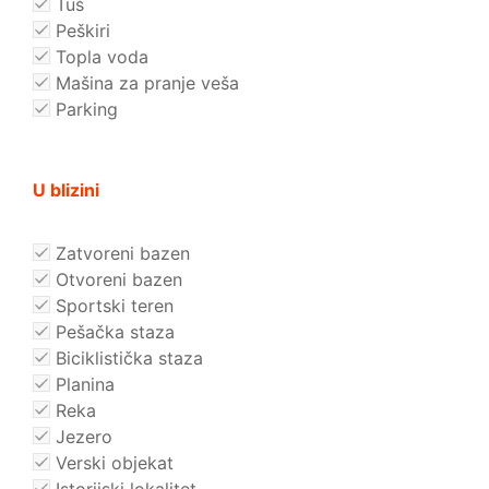
Tuš
Peškiri
Topla voda
Mašina za pranje veša
Parking
U blizini
Zatvoreni bazen
Otvoreni bazen
Sportski teren
Pešačka staza
Biciklistička staza
Planina
Reka
Jezero
Verski objekat
Istorijski lokalitet